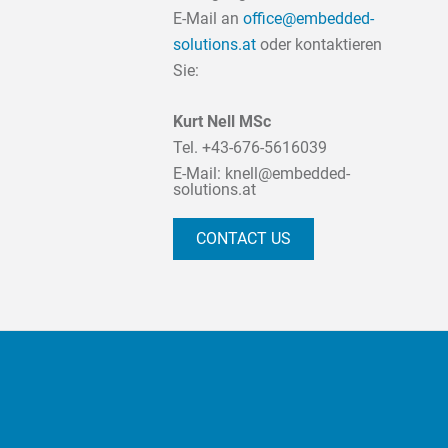
E-Mail an
office@embedded-
solutions.at
oder kontaktieren
Sie:
Kurt Nell MSc
Tel.
+43-676-5616039
E-Mail:
knell@embedded-
solutions.at
CONTACT US