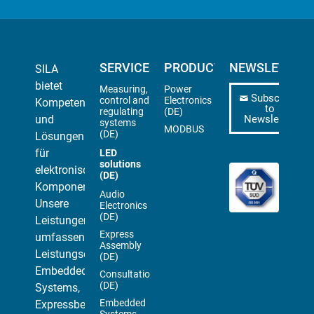
SERVICES
PRODUCTS
NEWSLETTER
SILA
bietet
Measuring,
Power
Subscribe
control and
Electronics
Kompetenz
to
regulating
(DE)
und
Newsletter
systems
MODBUS
(DE)
Lösungen
für
LED
solutions
elektronische
(DE)
Komponenten.
Audio
Unsere
Electronics
(DE)
Leistungen
Express
umfassen
Assembly
Leistungselektronik,
(DE)
Embedded
Consultation
(DE)
Systems,
Embedded
Expressbestückungen,
Systems