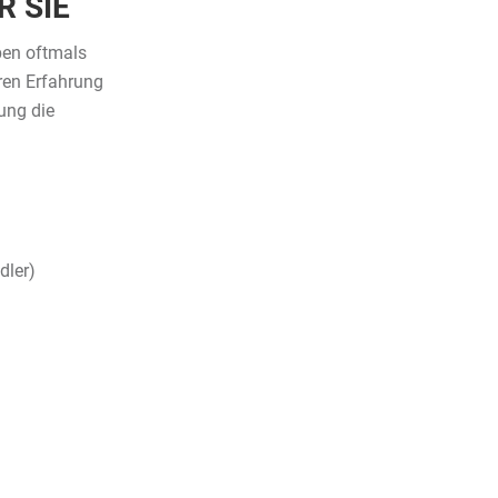
R SIE
ben oftmals
ren Erfahrung
ung die
dler)