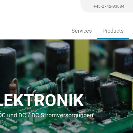
+43-2742-93084
Services
Products
LEKTRONIK
/ DC und DC / DC Stromversorgungen.