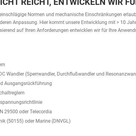
CHT REICHT, ENTWICKELN WIR FÜ
r einschlägige Normen und mechanische Einschränkungen erlau
deren Anpassung. Hier kommt unsere Entwicklung mit > 10 Jah
sierend auf Ihren Anforderungen entwicklen wir für Ihre Anwend
ern
DC Wandler (Sperrwandler, Durchflußwandler und Resonanzwan
nd Ausgangsrückführung
chaltreglern
rspannungsrichtlinie
N 29500 oder Telecordia
nik (50155) oder Marine (DNVGL)