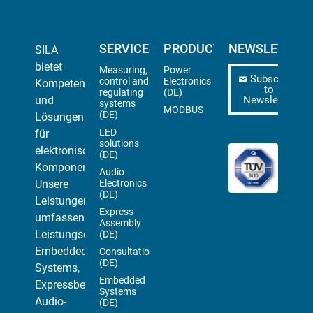
SERVICES
PRODUCTS
NEWSLETTER
SILA
bietet
Measuring,
Power
Subscribe
control and
Electronics
Kompetenz
to
regulating
(DE)
und
Newsletter
systems
MODBUS
(DE)
Lösungen
LED
für
solutions
elektronische
(DE)
Komponenten.
Audio
Unsere
Electronics
(DE)
Leistungen
Express
umfassen
Assembly
Leistungselektronik,
(DE)
Embedded
Consultation
(DE)
Systems,
Embedded
Expressbestückungen,
Systems
Audio-
(DE)