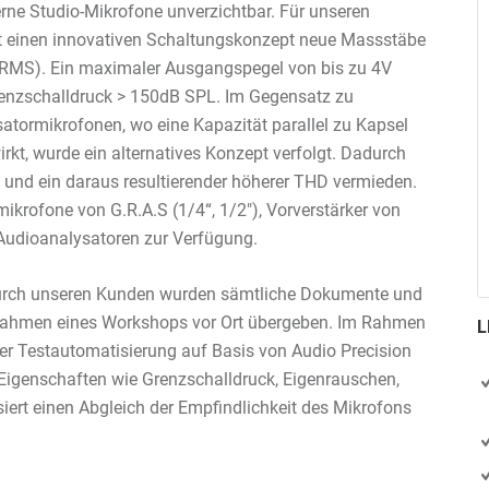
rne Studio-Mikrofone unverzichtbar. Für unseren
it einen innovativen Schaltungskonzept neue Massstäbe
-RMS). Ein maximaler Ausgangspegel von bis zu 4V
enzschalldruck > 150dB SPL. Im Gegensatz zu
ormikrofonen, wo eine Kapazität parallel zu Kapsel
rkt, wurde ein alternatives Konzept verfolgt. Dadurch
und ein daraus resultierender höherer THD vermieden.
krofone von G.R.A.S (1/4“, 1/2″), Vorverstärker von
Audioanalysatoren zur Verfügung.
durch unseren Kunden wurden sämtliche Dokumente und
 Rahmen eines Workshops vor Ort übergeben. Im Rahmen
L
er Testautomatisierung auf Basis von Audio Precision
en Eigenschaften wie Grenzschalldruck, Eigenrauschen,
iert einen Abgleich der Empfindlichkeit des Mikrofons