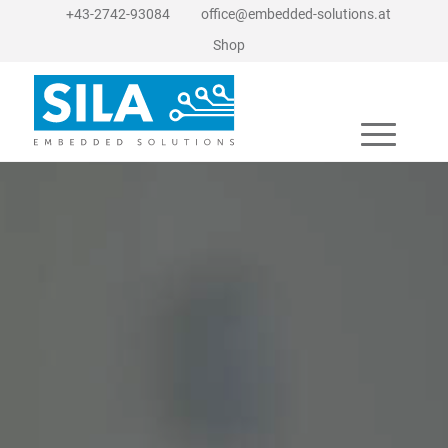
+43-2742-93084
office@embedded-solutions.at
Shop