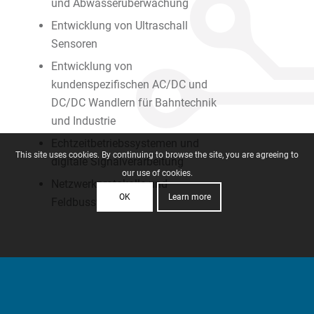
und Abwasserüberwachung
Entwicklung von Ultraschall
Sensoren
Entwicklung von
kundenspezifischen AC/DC und
DC/DC Wandlern für Bahntechnik
und Industrie
Echtzeitbetriebssystemen und
This site uses cookies. By continuing to browse the site, you are agreeing to
digitale Signalverarbeitung
our use of cookies.
Netzwerkprotokolle und
OK
Learn more
Feldbussysteme