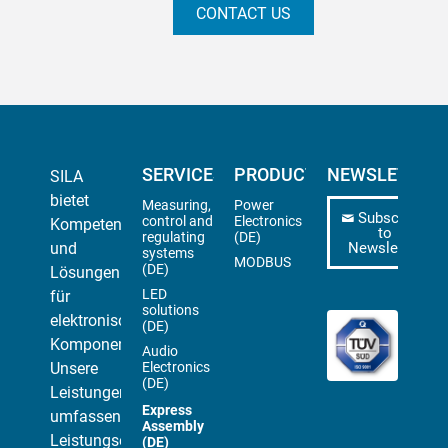
CONTACT US
SERVICES
PRODUCTS
NEWSLETTER
SILA
bietet
Measuring,
Power
Subscribe
control and
Electronics
Kompetenz
to
regulating
(DE)
und
Newsletter
systems
MODBUS
(DE)
Lösungen
LED
für
solutions
elektronische
(DE)
Komponenten.
Audio
Unsere
Electronics
(DE)
Leistungen
Express
umfassen
Assembly
Leistungselektronik,
(DE)