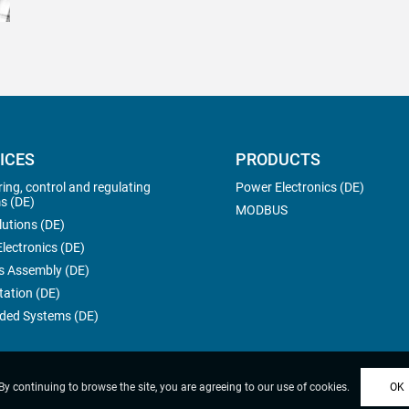
ICES
PRODUCTS
ing, control and regulating
Power Electronics (DE)
s (DE)
MODBUS
lutions (DE)
lectronics (DE)
s Assembly (DE)
tation (DE)
ed Systems (DE)
 By continuing to browse the site, you are agreeing to our use of cookies.
OK